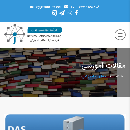
Info@javanGrp.com
32320656 - 071
مقالات آموزشی
خانه
مقالات آموزشی