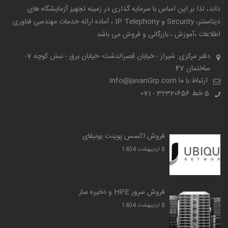
داند، لذا بر این اساس با سرمایه گذاری در زمینه تجهیز آزمایشگاه های
دیتاسنتر، Security و IP Telephony ، آماده ارائه خدمات مهندسی فناوری
اطلاعات ،آموزش ، بازرگانی و فروش می باشد.
دفتر مرکزی: شیراز - خیابان قصرالدشت- خیابان برق - نبش کوچه 7-
ساختمان 47
ارتباط با ما Info@javanGrp.com
5 خط
32320656 - 071
فروش اکسس پوینت یونیفای
8 ارديبهشت 1404
فروش سرور HPE و ذخیره ساز
8 ارديبهشت 1404