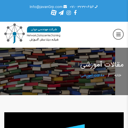
Info@javanGrp.com
32320656 - 071
مقالات آموزشی
خانه
مقالات آموزشی