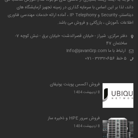
داند، لذا بر این اساس با سرمایه گذاری در زمینه تجهیز آزمایشگاه های
دیتاسنتر، Security و IP Telephony ، آماده ارائه خدمات مهندسی فناوری
اطلاعات ،آموزش ، بازرگانی و فروش می باشد.
دفتر مرکزی: شیراز - خیابان قصرالدشت- خیابان برق - نبش کوچه 7-
ساختمان 47
ارتباط با ما Info@javanGrp.com
5 خط
32320656 - 071
فروش اکسس پوینت یونیفای
8 ارديبهشت 1404
فروش سرور HPE و ذخیره ساز
8 ارديبهشت 1404