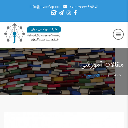
Info@javanGrp.com
32320656 - 071
مقالات آموزشی
خانه
مقالات آموزشی