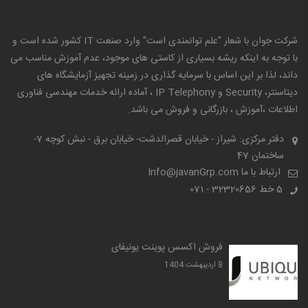
شرکت جوان با شعار "علم توانمندی است" وارد صنعت IT کشور شده است و
با توجه به اینکه ریشه بسیاری از کاستی های موجود، عدم آموزش مناسب می
داند، لذا بر این اساس با سرمایه گذاری در زمینه تجهیز آزمایشگاه های
دیتاسنتر، Security و IP Telephony ، آماده ارائه خدمات مهندسی فناوری
اطلاعات ،آموزش ، بازرگانی و فروش می باشد.
دفتر مرکزی: شیراز - خیابان قصرالدشت- خیابان برق - نبش کوچه 7-
ساختمان 47
ارتباط با ما Info@javanGrp.com
5 خط
32320656 - 071
فروش اکسس پوینت یونیفای
8 ارديبهشت 1404