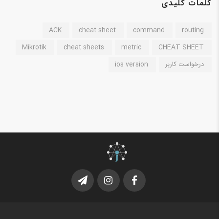
کلمات کلیدی
ACK
cheat sheet
command
routing
Mikrotik
cheat sheets
metric
CHEAT SHEET
درخواست کاربر
ios version