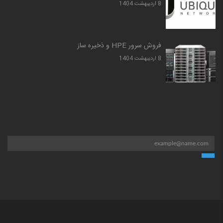
8 ارديبهشت 1404
فروش سرور HPE و ذخیره ساز
8 ارديبهشت 1404