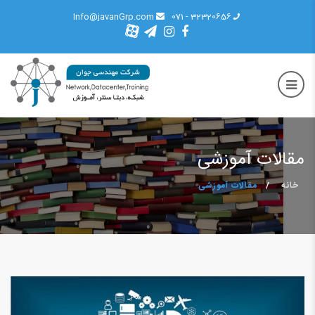
Info@javanGrp.com
32320656 - 071
مقالات آموزشی
خانه
مقالات آموزشی