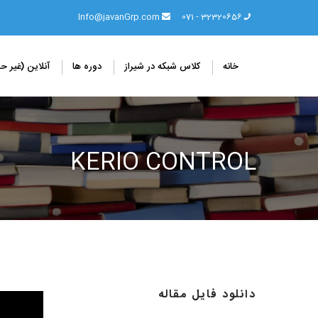
Info@javanGrp.com
32320656 - 071
خانه
کلاس شبکه در شیراز
دوره ها
آنلاین (غیر 
KERIO CONTROL
دانلود فایل مقاله