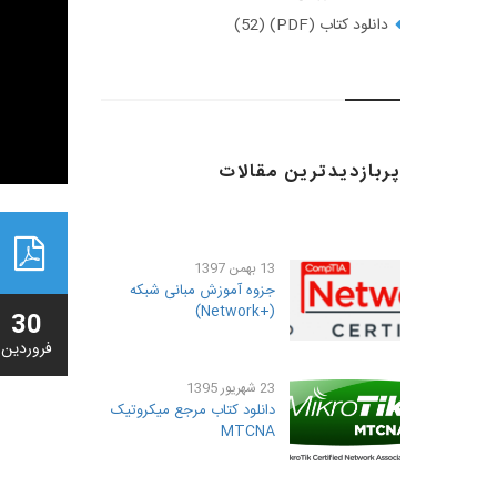
دانلود کتاب (PDF) (52)
پربازدیدترین مقالات
13 بهمن 1397
جزوه آموزش مبانی شبکه
(+Network)
30
فروردين
23 شهريور 1395
دانلود کتاب مرجع میکروتیک
MTCNA