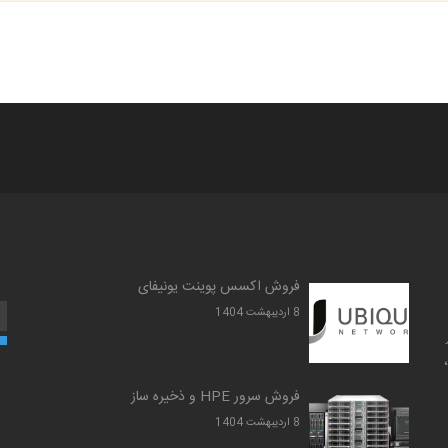
فروش اکسس پوینت یونیفای
8 ارديبهشت 1404
نتر، Security و IP Telephony ،
فروش سرور HPE و ذخیره ساز
8 ارديبهشت 1404