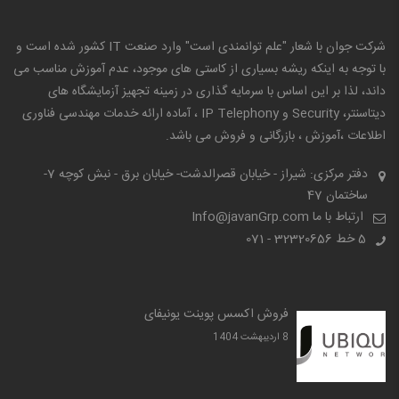
شرکت جوان با شعار "علم توانمندی است" وارد صنعت IT کشور شده است و
با توجه به اینکه ریشه بسیاری از کاستی های موجود، عدم آموزش مناسب می
داند، لذا بر این اساس با سرمایه گذاری در زمینه تجهیز آزمایشگاه های
دیتاسنتر، Security و IP Telephony ، آماده ارائه خدمات مهندسی فناوری
اطلاعات ،آموزش ، بازرگانی و فروش می باشد.
دفتر مرکزی: شیراز - خیابان قصرالدشت- خیابان برق - نبش کوچه 7-
ساختمان 47
ارتباط با ما Info@javanGrp.com
5 خط
32320656 - 071
فروش اکسس پوینت یونیفای
8 ارديبهشت 1404