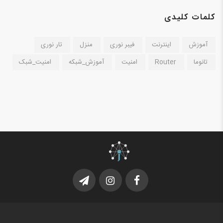
کلمات کلیدی
آموزش
اینترنت
فیبر نوری
منزل
تار نوری
تانوما
Router
امنیت
آموزش_شبکه
امنیت_شبک