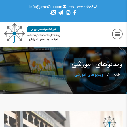
Info@javanGrp.com
32320656 - 071
ویدیوهای آموزشی
خانه
ویدیوهای آموزشی