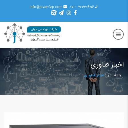
Info@javanGrp.com
32320656 - 071
اخبار فناوری
خانه
اخبار فناوری