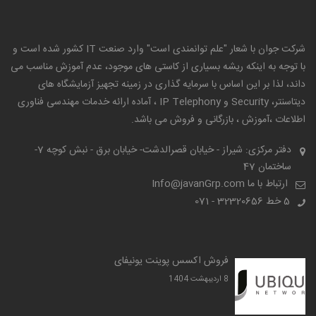
شرکت جوان با شعار "علم توانمندی است" وارد صنعت IT کشور شده است و
با توجه به اینکه ریشه بسیاری از کاستی های موجود، عدم آموزش مناسب می
داند، لذا بر این اساس با سرمایه گذاری در زمینه تجهیز آزمایشگاه های
دیتاسنتر، Security و IP Telephony ، آماده ارائه خدمات مهندسی فناوری
اطلاعات ،آموزش ، بازرگانی و فروش می باشد.
دفتر مرکزی: شیراز - خیابان قصرالدشت- خیابان برق - نبش کوچه 7-
ساختمان 47
ارتباط با ما Info@javanGrp.com
5 خط
32320656 - 071
فروش اکسس پوینت یونیفای
8 ارديبهشت 1404