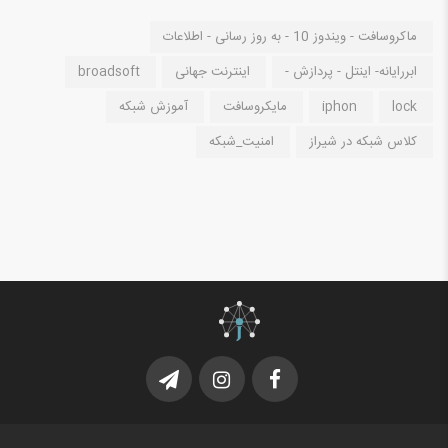
ماکروسافت - ویندوز 10 - به روز رسانی - اطلاعات
ابررایانه- اینتل - پردازش -
اینترنت جهانی
broadsoft
lock
iphon
مایکروسافت
آموزش شبکه
کلاس شبکه در شیراز
امنیت_شبکه