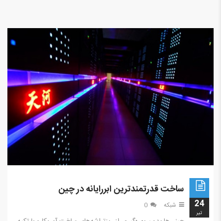
ساخت قدرتمندترین ابررایانه در چین
24
شبکه
0
تير